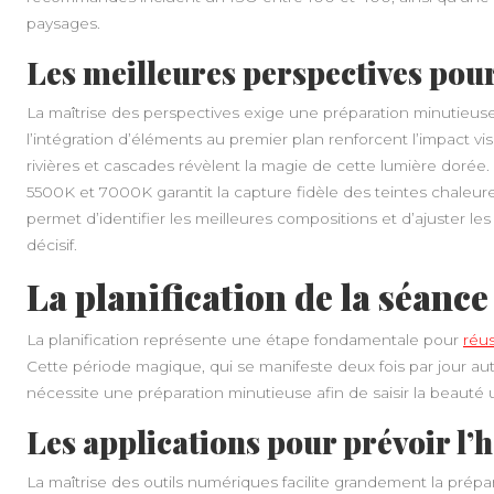
paysages.
Les meilleures perspectives pou
La maîtrise des perspectives exige une préparation minutieuse. 
l’intégration d’éléments au premier plan renforcent l’impact v
rivières et cascades révèlent la magie de cette lumière dorée
5500K et 7000K garantit la capture fidèle des teintes chaleure
permet d’identifier les meilleures compositions et d’ajuster 
décisif.
La planification de la séanc
La planification représente une étape fondamentale pour
réus
Cette période magique, qui se manifeste deux fois par jour aut
nécessite une préparation minutieuse afin de saisir la beaut
Les applications pour prévoir l’
La maîtrise des outils numériques facilite grandement la prépa