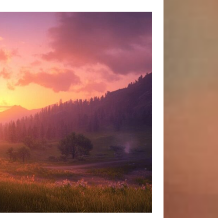
Rechercher un article
Mes thématiques photo
Actu
Astuces
Matériels
Non classé
Professionnels
Me contacter
Contact
Mentions Légales