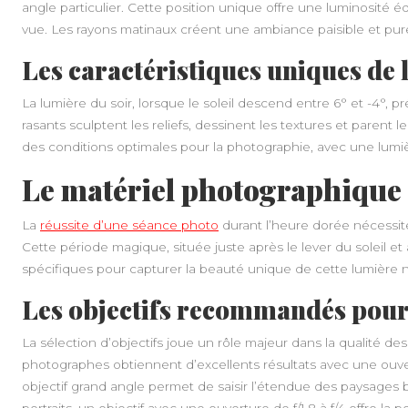
angle particulier. Cette position unique offre une luminosité éq
vue. Les rayons matinaux créent une ambiance paisible et pure
Les caractéristiques uniques de 
La lumière du soir, lorsque le soleil descend entre 6° et -4°, p
rasants sculptent les reliefs, dessinent les textures et parent l
des conditions optimales pour la photographie, avec une lumièr
Le matériel photographique
La
réussite d’une séance photo
durant l’heure dorée nécessit
Cette période magique, située juste après le lever du soleil 
spécifiques pour capturer la beauté unique de cette lumière n
Les objectifs recommandés pour
La sélection d’objectifs joue un rôle majeur dans la qualité d
photographes obtiennent d’excellents résultats avec une ouver
objectif grand angle permet de saisir l’étendue des paysages 
portraits, un objectif avec une ouverture de f/1.8 à f/4 offre l