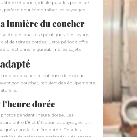
uilibrée et douce, idéale pour les prises de
, parfaite pour immortaliser les paysages.
la lumière du coucher
résente des qualités spécifiques. Les rayons
e ciel de teintes dorées. Cette période offre
e directionnelle qui sublime les sujets.
 adapté
e une préparation minutieuse du matériel.
et avant son coucher, requiert des équipements
aturelle.
 l’heure dorée
es photos pendant l’heure dorée. Les
ture entre f/8 et f/16 pour les paysages. Un
baignés dans la lumière dorée. Pour les
a possibilité de créer une profondeur de champ