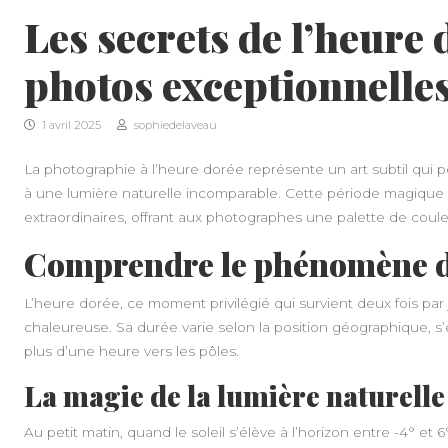
Les secrets de l’heure
photos exceptionnelle
1 avril 2025
sophiedelaveau
La photographie à l’heure dorée représente un art subtil qui 
à une lumière naturelle incomparable. Cette période magique
extraordinaires, offrant aux photographes une palette de coul
Comprendre le phénomène de
L’heure dorée, ce moment privilégié qui survient deux fois par
chaleureuse. Sa durée varie selon la position géographique, s
plus d’une heure vers les pôles.
La magie de la lumière naturelle 
Au petit matin, quand le soleil s’élève à l’horizon entre -4° et 