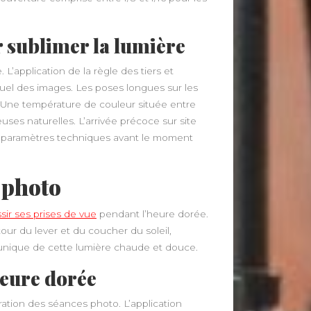
r sublimer la lumière
L’application de la règle des tiers et
isuel des images. Les poses longues sur les
. Une température de couleur située entre
uses naturelles. L’arrivée précoce sur site
les paramètres techniques avant le moment
e photo
sir ses prises de vue
pendant l’heure dorée.
our du lever et du coucher du soleil,
é unique de cette lumière chaude et douce.
heure dorée
ration des séances photo. L’application