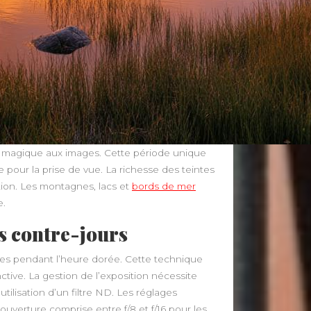
n magique aux images. Cette période unique
 pour la prise de vue. La richesse des teintes
tion. Les montagnes, lacs et
bords de mer
e.
es contre-jours
les pendant l’heure dorée. Cette technique
tive. La gestion de l’exposition nécessite
utilisation d’un filtre ND. Les réglages
verture comprise entre f/8 et f/16 pour les