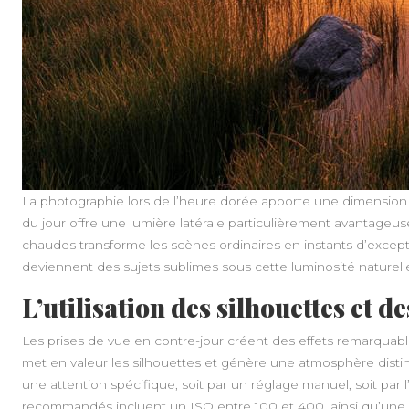
La photographie lors de l’heure dorée apporte une dimensio
du jour offre une lumière latérale particulièrement avantageuse
chaudes transforme les scènes ordinaires en instants d’excep
deviennent des sujets sublimes sous cette luminosité naturell
L’utilisation des silhouettes et d
Les prises de vue en contre-jour créent des effets remarquab
met en valeur les silhouettes et génère une atmosphère distinc
une attention spécifique, soit par un réglage manuel, soit par l’
recommandés incluent un ISO entre 100 et 400, ainsi qu’une ou